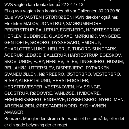
VVS vagten kan kontaktes på 22 22 77 13
El og vvs vagten kan kontaktes på vor Callcenter. 80 20 20 80
EL & VVS VAGTEN I STORKØBENHAVN dækker også her.
Elektriker MÅLØV, JONSTRUP, SMØRUMNEDRE,
PEDERSTRUP, BALLERUP, EGEBJERG, HJORTESPRING,
HERLEV, BUDDINGE, GLADSAXE, MØRKHØJ, VANGEDE,
GENTOFTE, SØBORG, DYSSEGÅRD, EMDRUP,
CHARLOTTENLUND, HELLERUP, TUBORG SUNDPARK,
ÅGERUP, LEDØJE, BALLERUP, HARRESTRUP, EGESKOV,
SKOVLUNDE, EJBY, HERLEV, ISLEV, TINGBJERG, HUSUM,
BELLAHØJ, UTTERSLEV, BISPEBJERG, RYPARKEN,
SVANEMØLLEN, NØRREBRO, ØSTERBRO, VESTERBRO,
RISBY, ALBERTSLUND, HERSTEDØSTER,
HERSTEDVESTER, VESTSKOVEN, HVISSINGE,
GLOSTRUP, RØDOVRE, VANLØSE, HVIDOVRE,
FREDERIKSBERG, ENGHAVE, DYBBELSBRO, NYHOLMEN,
ARSENALØEN, ØRESTADEN NORD, SYDHAVNEN,
AMAGER.
Bemærk: Mangler der strøm eller vand i et helt område, eller det
er din gade belysning der er røget