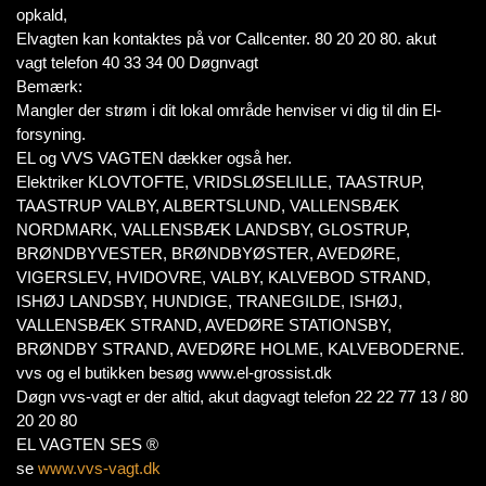
opkald,
Elvagten kan kontaktes på vor Callcenter. 80 20 20 80. akut
vagt telefon 40 33 34 00 Døgnvagt
Bemærk:
Mangler der strøm i dit lokal område henviser vi dig til din El-
forsyning.
EL og VVS VAGTEN dækker også her.
Elektriker KLOVTOFTE, VRIDSLØSELILLE, TAASTRUP,
TAASTRUP VALBY, ALBERTSLUND, VALLENSBÆK
NORDMARK, VALLENSBÆK LANDSBY, GLOSTRUP,
BRØNDBYVESTER, BRØNDBYØSTER, AVEDØRE,
VIGERSLEV, HVIDOVRE, VALBY, KALVEBOD STRAND,
ISHØJ LANDSBY, HUNDIGE, TRANEGILDE, ISHØJ,
VALLENSBÆK STRAND, AVEDØRE STATIONSBY,
BRØNDBY STRAND, AVEDØRE HOLME, KALVEBODERNE.
vvs og el butikken besøg www.el-grossist.dk
Døgn vvs-vagt er der altid, akut dagvagt telefon 22 22 77 13 / 80
20 20 80
EL VAGTEN SES ®
se
www.vvs-vagt.dk