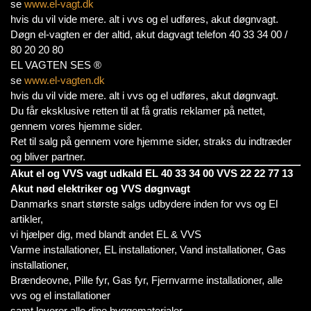
se
www.el-vagt.dk
hvis du vil vide mere. alt i vvs og el udføres, akut døgnvagt.
Døgn el-vagten er der altid, akut dagvagt telefon 40 33 34 00 /
80 20 20 80
EL VAGTEN SES ®
se
www.el-vagten.dk
hvis du vil vide mere. alt i vvs og el udføres, akut døgnvagt.
Du får eksklusive retten til at få gratis reklamer på nettet,
gennem vores hjemme sider.
Ret til salg på gennem vore hjemme sider, straks du indtræder
og bliver partner.
Akut el og VVS vagt udkald EL 40 33 34 00 VVS 22 22 77 13
Akut nød elektriker og VVS døgnvagt
Danmarks snart største salgs udbydere inden for vvs og El
artikler,
vi hjælper dig, med blandt andet EL & VVS
Varme installationer, EL installationer, Vand installationer, Gas
installationer,
Brændeovne, Pille fyr, Gas fyr, Fjernvarme installationer, alle
vvs og el installationer
samt leverer alle dine byggematerialer